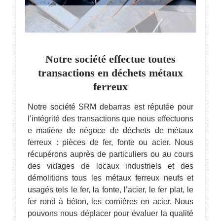
ment
Notre société effectue toutes
No
ur de
transactions en déchets métaux
un
ferreux
 agréé
Notre société SRM debarras est réputée pour
Notre 
ectuons
l’intégrité des transactions que nous effectuons
profe
andise.
e matière de négoce de déchets de métaux
autor
 siège
ferreux : pièces de fer, fonte ou acier. Nous
assur
530. Et
récupérons auprès de particuliers ou au cours
l’acha
lient.
des vidages de locaux industriels et des
socié
t non-
démolitions tous les métaux ferreux neufs et
client
ussi du
usagés tels le fer, la fonte, l’acier, le fer plat, le
sait q
à béton
fer rond à béton, les cornières en acier. Nous
cela,
. Nous
pouvons nous déplacer pour évaluer la qualité
forte