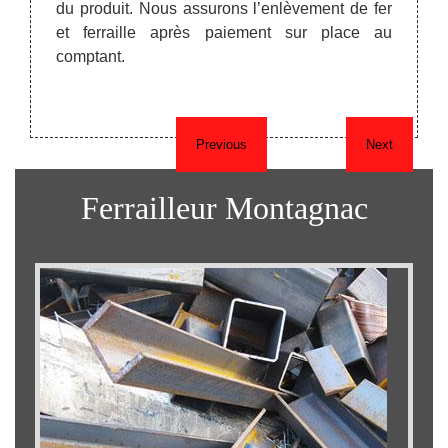
e chez
du produit. Nous assurons l’enlèvement de fer
trans
usines.
et ferraille après paiement sur place au
devan
du jour
comptant.
utilis
vérifi
agréés
Previous
Next
Ferrailleur Montagnac