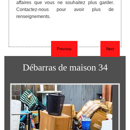
débar
e à ses
affaires que vous ne souhaitez plus garder.
charg
e vous
Contactez-nous pour avoir plus de
avoir 
t sans
renseignements.
Previous
Next
Débarras de maison 34