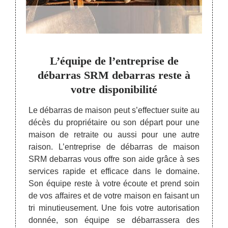
vis
L’équipe de l’entreprise de
Un d
as de
débarras SRM debarras reste à
votre disponibilité
Si vou
ou au
reprise
Le débarras de maison peut s’effectuer suite au
l’entr
 sur le
décès du propriétaire ou son départ pour une
maiso
ndre en
maison de retraite ou aussi pour une autre
exper
x à ses
raison. L’entreprise de débarras de maison
vingta
 inclut
SRM debarras vous offre son aide grâce à ses
propos
té ainsi
services rapide et efficace dans le domaine.
débarr
l. Vous
Son équipe reste à votre écoute et prend soin
ce qui
ir tous
de vos affaires et de votre maison en faisant un
la pre
 cette
tri minutieusement. Une fois votre autorisation
prix 
service
donnée, son équipe se débarrassera des