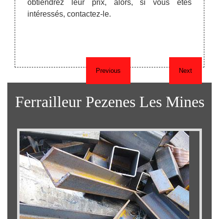
t c'est
obtiendrez leur prix, alors, si vous êtes
achet
intéressés, contactez-le.
des pr
Nous a
de la 
Previous
Next
Ferrailleur Pezenes Les Mines