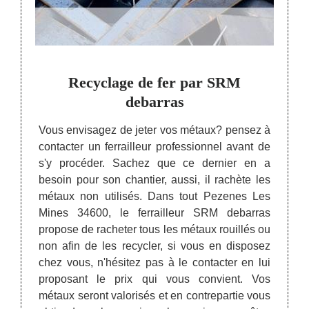
M
Recyclage de fer par SRM
Ach
debarras
achè
bien ne
Vous envisagez de jeter vos métaux? pensez à
mpéries
contacter un ferrailleur professionnel avant de
Notre
ez mais
s'y procéder. Sachez que ce dernier en a
pour l
enir un
besoin pour son chantier, aussi, il rachète les
plusie
uper. A
métaux non utilisés. Dans tout Pezenes Les
Nous 
barras
Mines 34600, le ferrailleur SRM debarras
de no
ous les
propose de racheter tous les métaux rouillés ou
34600.
suré et
non afin de les recycler, si vous en disposez
clien
taux en
chez vous, n'hésitez pas à le contacter en lui
non-fe
. Vous
proposant le prix qui vous convient. Vos
du fer
ervice,
métaux seront valorisés et en contrepartie vous
dans 