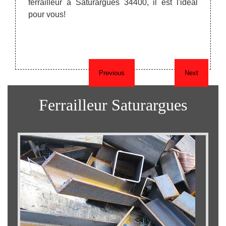
ferrailleur à Saturargues 34400, il est l'idéal
tout de
ente au
pour vous!
ées de
nts.
Previous
Next
Ferrailleur Saturargues