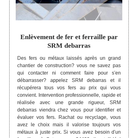
ctue
Enlèvement de fer et ferraille par
D
ur de
SRM debarras
Des fers ou métaux laissés après un grand
Pour t
chantier de construction? vous ne savez pas
tout S
st une
qui contacter ni comment faire pour s'en
deba
sortes.
débarrasser? appelez SRM debarras et il
comp
fer, le
récupérera tous vos fers au prix qui vous
profe
n et le
convient. Intervention professionnelle, rapide et
métau
métaux
réalisée avec une grande rigueur, SRM
nouve
société
debarras viendra chez vous pour identifier et
débarr
du fer.
évaluer vos fers. Rachat ou recyclage, vous
pour t
u jour
avez le choix mais il valorise toujours vos
engag
chat du
métaux à juste prix. Si vous avez besoin d'un
déplac
z vous.