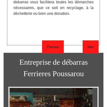
 34360.
debarras vous facilitera toutes les démarches
élect
imentée
nécessaires, que ce soit en recyclage, à la
alors
déchetterie ou bien une donation.
débar
trouve
profit
Previous
Next
Entreprise de débarras
Ferrieres Poussarou