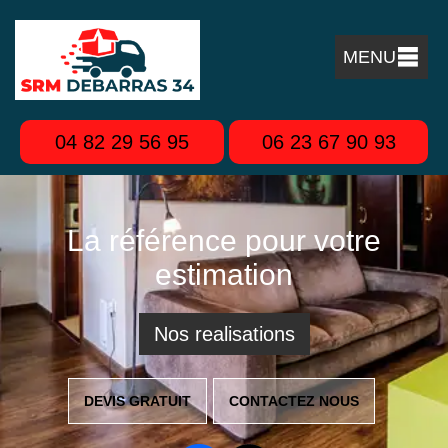
MENU
04 82 29 56 95
06 23 67 90 93
La référence pour votre
estimation
Nos realisations
DEVIS GRATUIT
CONTACTEZ NOUS