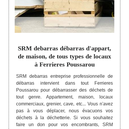
nier
SRM debarras débarras d'appart,
Ch
 tout
de maison, de tous types de locaux
Ferr
à Ferrieres Poussarou
pou
 divers
SRM debarras entreprise professionnelle de
Le déb
ard, il
débarras intervient dans tout Ferrieres
raiso
ser de
Poussarou pour débarrasser des déchets de
propr
 mettre
tout genre. Appartement, maison, locaux
déména
ouveau
commerciaux, grenier, cave, etc... Vous n'avez
ses af
pouvez
pas à vous déplacer, nous évacuons vos
de d
ui est
déchets à la déchetterie. Si vous souhaitez
avant
ras de
faire un don pour vos encombrants, SRM
d’abî