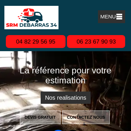
MENU
04 82 29 56 95
06 23 67 90 93
La référence pour votre
estimation
Nos realisations
DEVIS GRATUIT
CONTACTEZ NOUS