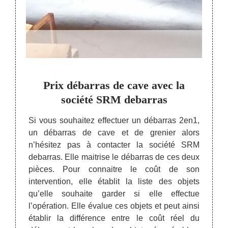
er à
Prix débarras de cave avec la
Déb
fert
société SRM debarras
Si vous souhaitez effectuer un débarras 2en1,
un débarras de cave et de grenier alors
ebarras
L’entr
n’hésitez pas à contacter la société SRM
t 34400
spéci
debarras. Elle maitrise le débarras de ces deux
er. Ce
grenie
pièces. Pour connaitre le coût de son
agement
depu
intervention, elle établit la liste des objets
s, les
interv
qu’elle souhaite garder si elle effectue
r avant
sérieu
l’opération. Elle évalue ces objets et peut ainsi
turé ou
le tr
établir la différence entre le coût réel du
, vous
divers