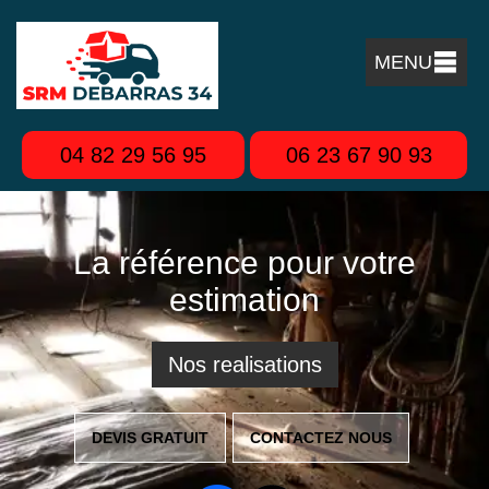
MENU
04 82 29 56 95
06 23 67 90 93
La référence pour votre
estimation
Nos realisations
DEVIS GRATUIT
CONTACTEZ NOUS