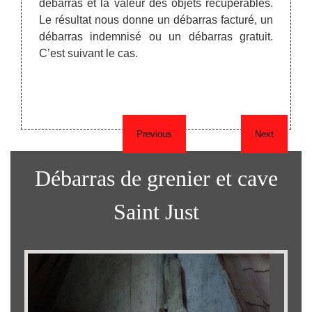
débarras et la valeur des objets récupérables.
nde ou
greni
Le résultat nous donne un débarras facturé, un
entèle.
commu
débarras indemnisé ou un débarras gratuit.
avec le
interv
C’est suivant le cas.
série
person
confia
Previous
Next
Débarras de grenier et cave
Saint Just