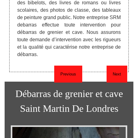
ras de
des bibelots, des livres de romans ou livres
destin
ite au
scolaires, des photos de classe, des tableaux
autr
son ou
de peinture grand public. Notre entreprise SRM
remorq
e à ce
debarras effectue toute intervention pour
transp
e pour
débarras de grenier et cave. Nous assurons
Tarif 
on pour
toute demande d’intervention avec les rigueurs
devis
et la qualité qui caractérise notre entreprise de
dépla
débarras.
Previous
Next
Débarras de grenier et cave
Saint Martin De Londres