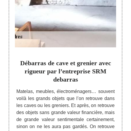
as
Débarras de cave et grenier avec
S
 et
rigueur par l’entreprise SRM
gren
debarras
 toutes
Matelas, meubles, électroménagers… souvent
Débar
ison,
voilà les grands objets que l’on retrouve dans
SRM d
t cave.
les caves ou les greniers. Et après, on retrouve
Saint 
t pour
des objets sans grande valeur financière, mais
propo
prenant
de grande valeur sentimentale certainement,
encomb
locaux.
sinon on ne les aura pas gardés. On retrouve
objets