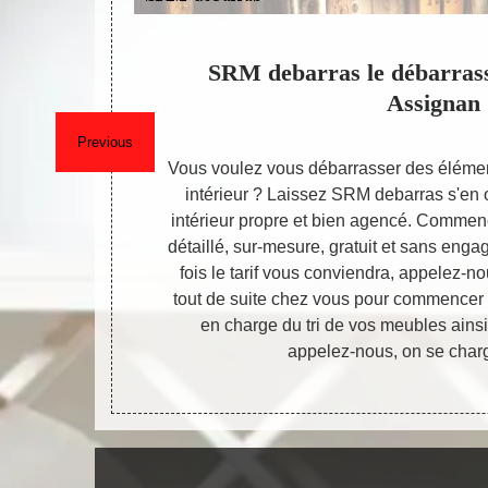
ion de
SRM debarras le débarras
ité
Assignan
Previous
 objets dans
Vous voulez vous débarrasser des éléme
 peut s’agir
intérieur ? Laissez SRM debarras s'en 
 grenier. Si
intérieur propre et bien agencé. Comme
 maison,
détaillé, sur-mesure, gratuit et sans eng
se trouvant à
fois le tarif vous conviendra, appelez-n
 du 34360 et
tout de suite chez vous pour commencer
vention peu
en charge du tri de vos meubles ainsi
appelez-nous, on se charg