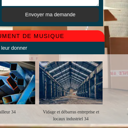
RUMENT DE MUSIQUE
 leur donner
illeur 34
Vidage et débarras entreprise et
Débarra
locaux industriel 34