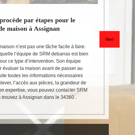
rocède par étapes pour le
SR
de maison à Assignan
Next
aison n’est pas une tâche facile à faire.
Toutes per
laquelle l’équipe de SRM debarras est bien
selon chaque
ur ce type d’intervention. Son équipe
pour un démé
 évaluer la maison avant de passer au
ses affaire
uite toutes les informations nécessaires
importe la 
lever, l’accès aux pièces, la grandeur de
procédons d
son expertise, vous pouvez contacter SRM
dans la
 trouvez à Assignan dans le 34360 .
recommandent
capable 