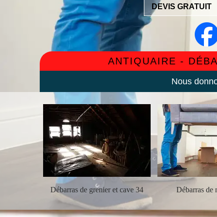
DEVIS GRATUIT
ANTIQUAIRE - DÉB
Nous donnon
ement 34
Débarras de grenier et cave 34
Débarras de 