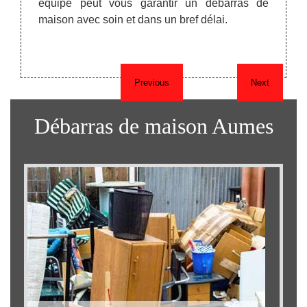
équipe peut vous garantir un débarras de
u siège
Aumes
maison avec soin et dans un bref délai.
lus de
SRM 
débarr
un ser
Previous
Next
Débarras de maison Aumes