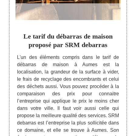
t la
Le tarif du débarras de maison
SR
rras
proposé par SRM debarras
dé
L'un des éléments compris dans le tarif de
débarras de maison à Aumes est la
se SRM
Le pr
localisation, la grandeur de la surface à vider,
 est le
concur
le frais de recyclage des encombrants et celui
e cette
une v
des déchets aussi. Vous pouvez procéder à la
jets à
concur
comparaison des prix pour connaitre
nt être
l’acc
l’entreprise qui applique le prix le moins cher
e. Pour
diffic
dans votre ville. Il faut voir aussi celle qui
e de la
savoi
propose la meilleure qualité des services. SRM
e prix.
stock
debarras est l’entreprise la plus sollicitée dans
ernière
prix e
ce domaine, et elle se trouve à Aumes. Son
objets.
recycl