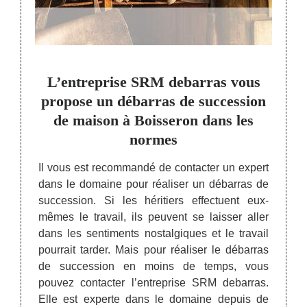
des
L’entreprise SRM debarras vous
L’e
ns le
propose un débarras de succession
p
de maison à Boisseron dans les
normes
on, le
Pour 
est la
contac
Il vous est recommandé de contacter un expert
ets. À
Boiss
dans le domaine pour réaliser un débarras de
as SRM
commen
succession. Si les héritiers effectuent eux-
barras.
la m
mêmes le travail, ils peuvent se laisser aller
ce qui
desti
dans les sentiments nostalgiques et le travail
 valeur
déchet
pourrait tarder. Mais pour réaliser le débarras
re. Par
déchet
de succession en moins de temps, vous
ra pas
utili
pouvez contacter l’entreprise SRM debarras.
objets
associ
Elle est experte dans le domaine depuis de