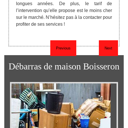
 de la
valeur
longues années. De plus, le tarif de
eur des
ensuit
l’intervention qu’elle propose est le moins cher
à celui
trouva
sur le marché. N’hésitez pas à la contacter pour
reprise
profiter de ses services !
Previous
Next
Débarras de maison Boisseron