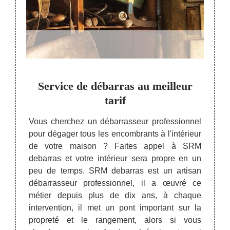
 se
Service de débarras au meilleur
SR
rise
tarif
dé
p
Vous cherchez un débarrasseur professionnel
pour dégager tous les encombrants à l'intérieur
as que
Le pri
de votre maison ? Faites appel à SRM
oposer,
la con
debarras et votre intérieur sera propre en un
sé, le
dans 
peu de temps. SRM debarras est un artisan
it. Le
concur
débarrasseur professionnel, il a œuvré ce
ndique
l’acc
métier depuis plus de dix ans, à chaque
frais à
diffic
intervention, il met un pont important sur la
ion. Ce
savoi
propreté et le rangement, alors si vous
a celui
stock