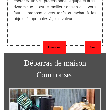
cherchez un vrai professionnel, équipe et aussi
cupérés
prix e
dynamique, il est le meilleur artisan qu'il vous
 ainsi
recycl
faut. Il propose divers tarifs et rachat à les
ccupera
Courn
objets récupérables à juste valeur.
re.
conta
votre
abord
interv
Previous
Next
Débarras de maison
Cournonsec