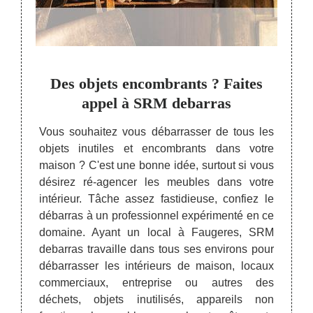
rix
Des objets encombrants ? Faites
SR
arras
appel à SRM debarras
déta
Vous souhaitez vous débarrasser de tous les
objets inutiles et encombrants dans votre
à 34600
Le tar
maison ? C'est une bonne idée, surtout si vous
maison,
SRM de
désirez ré-agencer les meubles dans votre
réputée
marché
intérieur. Tâche assez fastidieuse, confiez le
ervient
compte
débarras à un professionnel expérimenté en ce
rant un
client
domaine. Ayant un local à Faugeres, SRM
ose est
dans ce
debarras travaille dans tous ses environs pour
ébarras
que sa
débarrasser les intérieurs de maison, locaux
t vous
pouvez
commerciaux, entreprise ou autres des
s selon
ces d
déchets, objets inutilisés, appareils non
bles à
entrep