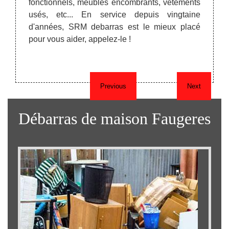
fonctionnels, meubles encombrants, vêtements
tre un
irrépr
usés, etc... En service depuis vingtaine
é. Vous
année
d'années, SRM debarras est le mieux placé
ons.
déliv
pour vous aider, appelez-le !
engag
Previous
Next
Débarras de maison Faugeres