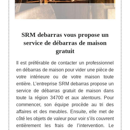
éputé
SRM debarras vous propose un
Le
ison
service de débarras de maison
d
gratuit
n d’un
ation.
Il est préférable de contacter un professionnel
Reco
u juste
en débarras de maison pour vider une pièce de
debarr
que la
votre intérieure ou de votre maison toute
Fozier
s avec
entière. L’entreprise SRM debarras propose un
régio
eprise,
service de débarras gratuit de maison dans
objets
, nous
toute la région 34700 et aux alentours. Pour
aux ob
s dans
commencer, son équipe procède au tri des
associ
gtaine
affaires et des meubles. Ensuite, elle met de
comme
. Les
côté les objets de valeur pour voir s’ils couvrent
ancie
mandent
entièrement les frais de l’intervention. Le
débarr