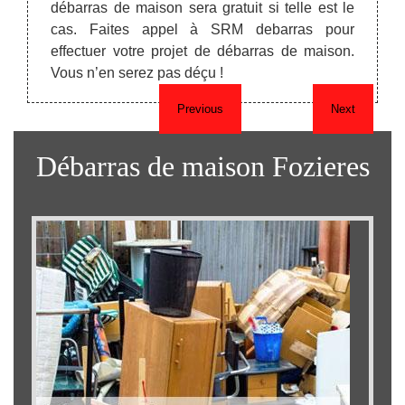
 Notre
débarras de maison sera gratuit si telle est le
fera p
on lors
cas. Faites appel à SRM debarras pour
effectuer votre projet de débarras de maison.
Vous n’en serez pas déçu !
Previous
Next
Débarras de maison Fozieres