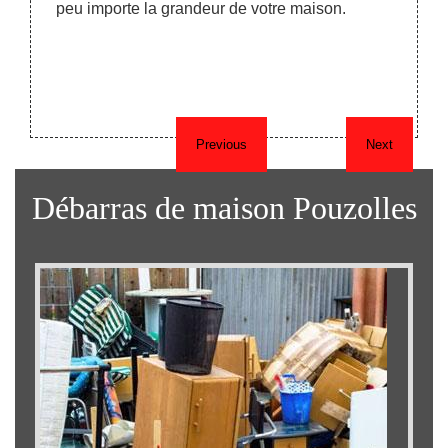
as sera
peu importe la grandeur de votre maison.
récup
ets s’y
presta
meuble
des fr
vous r
Previous
Next
Débarras de maison Pouzolles