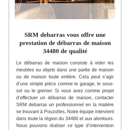
vous
SRM debarras vous offre une
SR
de
prestation de débarras de maison
pres
34480 de qualité
aison,
Le débarras de maison consiste à vider les
Lors 
 sise à
meubles ou objets dans une partie de maison
plus 
. Pour
ou de maison toute entière. Cela peut s’agir
valor
jets de
d’une simple pièce comme le garage, le sous-
Pouzo
 leur
sol ou le grenier. Si vous avez comme projet
debarr
s à la
d’effectuer un débarras de maison, contacter
Premi
es gros
SRM debarras un professionnel en la matière
signif
 encore
se trouvant à Pouzolles. Notre équipe intervient
sera é
 à des
dans toute la région du 34480 et aux alentours.
contr
jets de
Nous pouvons réaliser ce type d’intervention
gratu