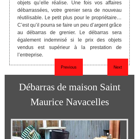
récupé
objets qu’elle réalise. Une fois vos affaires
t vous
il vou
débarrassées, votre grenier sera de nouveau
s selon
souci,
réutilisable. Le petit plus pour le propriétaire…
bles à
biens 
C’est qu’il pourra se faire un peu d’argent grâce
tre un
au débarras de grenier. Le débarras sera
é. Vous
également indemnisé si le prix des objets
ons.
vendus est supérieur à la prestation de
l’entreprise.
Previous
Next
Débarras de maison Saint
Maurice Navacelles