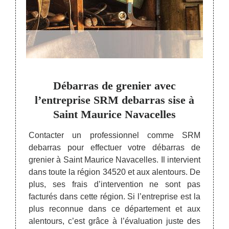
rix
Débarras de grenier avec
Dé
arras
l’entreprise SRM debarras sise à
en
e
Saint Maurice Navacelles
Trouve
encom
Contacter un professionnel comme SRM
êtes e
debarras pour effectuer votre débarras de
à 34520
propos
grenier à Saint Maurice Navacelles. Il intervient
maison,
d'une 
dans toute la région 34520 et aux alentours. De
réputée
charg
plus, ses frais d’intervention ne sont pas
ervient
débarr
facturés dans cette région. Si l’entreprise est la
rant un
d'autr
plus reconnue dans ce département et aux
ose est
vos 
alentours, c’est grâce à l’évaluation juste des
ébarras