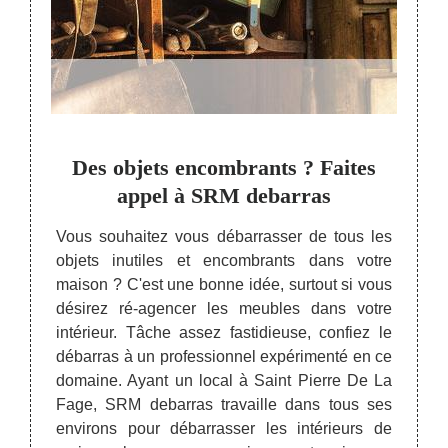
ne
Des objets encombrants ? Faites
ison
appel à SRM debarras
l’e
Vous souhaitez vous débarrasser de tous les
objets inutiles et encombrants dans votre
er les
Cont
maison ? C'est une bonne idée, surtout si vous
maison
debar
désirez ré-agencer les meubles dans votre
 s’agir
grenie
intérieur. Tâche assez fastidieuse, confiez le
e sous-
dans t
débarras à un professionnel expérimenté en ce
 projet
plus,
domaine. Ayant un local à Saint Pierre De La
ntacter
factur
Fage, SRM debarras travaille dans tous ses
atière
plus 
environs pour débarrasser les intérieurs de
. Notre
alento