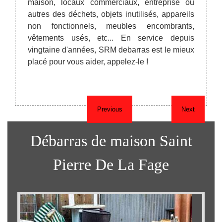
maison, locaux commerciaux, entreprise ou
u 34520
objets
autres des déchets, objets inutilisés, appareils
ce type
débar
non fonctionnels, meubles encombrants,
e votre
réutil
vêtements usés, etc... En service depuis
C’est 
vingtaine d'années, SRM debarras est le mieux
au dé
placé pour vous aider, appelez-le !
égale
vendu
l’entre
Previous
Next
Débarras de maison Saint
Pierre De La Fage