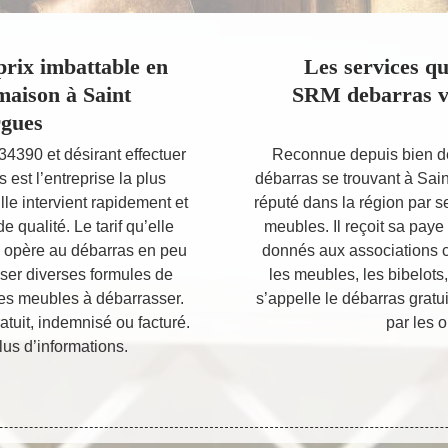
rix imbattable en
Les services qu
maison à Saint
SRM debarras vo
rgues
 34390 et désirant effectuer
Reconnue depuis bien d
est l’entreprise la plus
débarras se trouvant à Sain
lle intervient rapidement et
réputé dans la région par s
e qualité. Le tarif qu’elle
meubles. Il reçoit sa paye
e opère au débarras en peu
donnés aux associations c
ser diverses formules de
les meubles, les bibelots,
des meubles à débarrasser.
s’appelle le débarras gratui
tuit, indemnisé ou facturé.
par les 
us d’informations.