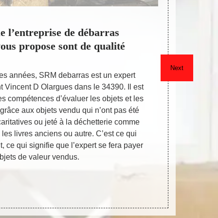
e l’entreprise de débarras
L’éq
us propose sont de qualité
d
Next
es années, SRM debarras est un expert
Le débarras d
t Vincent D Olargues dans le 34390. Il est
ou son dépa
es compétences d’évaluer les objets et les
raison. L’en
 grâce aux objets vendu qui n’ont pas été
son aide gr
aritatives ou jeté à la déchetterie comme
Son équipe 
 les livres anciens ou autre. C’est ce qui
votre ma
t, ce qui signifie que l’expert se fera payer
autorisatio
objets de valeur vendus.
vous ne sou