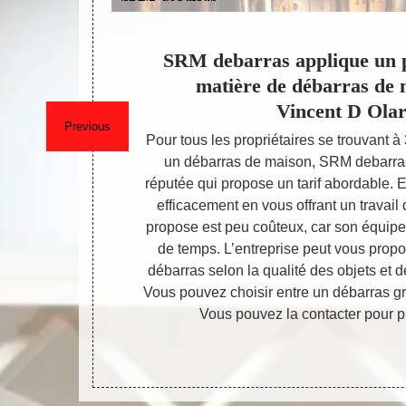
brants
SRM debarras applique un p
matière de débarras de 
Vincent D Ola
Previous
rants est une
Pour tous les propriétaires se trouvant à
el, nous vous
un débarras de maison, SRM debarras 
xpérience de
réputée qui propose un tarif abordable. E
le tri de vos
efficacement en vous offrant un travail d
s endroits,
propose est peu coûteux, car son équip
sont encore
de temps. L’entreprise peut vous propo
us offre un
débarras selon la qualité des objets et 
SRM debarras
Vous pouvez choisir entre un débarras gra
Vous pouvez la contacter pour pl