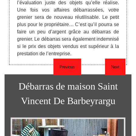
ouvrent
l’évaluation juste des objets qu’elle réalise.
et éva
on. Le
Une fois vos affaires débarrassées, votre
par ce
 est le
grenier sera de nouveau réutilisable. Le petit
valeu
s pour
plus pour le propriétaire… C’est qu’il pourra se
direc
maison.
faire un peu d’argent grâce au débarras de
voule
grenier. Le débarras sera également indemnisé
l’inter
si le prix des objets vendus est supérieur à la
prestation de l’entreprise.
Previous
Next
Débarras de maison Saint
Vincent De Barbeyrargu