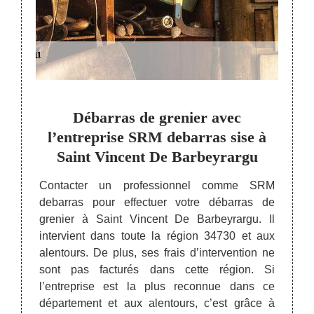
 un
Débarras de grenier avec
L’e
son
l’entreprise SRM debarras sise à
mei
Saint Vincent De Barbeyrargu
sionnel
Contacter un professionnel comme SRM
L’une
ièce de
debarras pour effectuer votre débarras de
debarr
 toute
grenier à Saint Vincent De Barbeyrargu. Il
De Bar
pose un
intervient dans toute la région 34730 et aux
voulez
n dans
alentours. De plus, ses frais d’intervention ne
des ob
s. Pour
sont pas facturés dans cette région. Si
doive
ri des
l’entreprise est la plus reconnue dans ce
l’entr
 met de
département et aux alentours, c’est grâce à
objets,