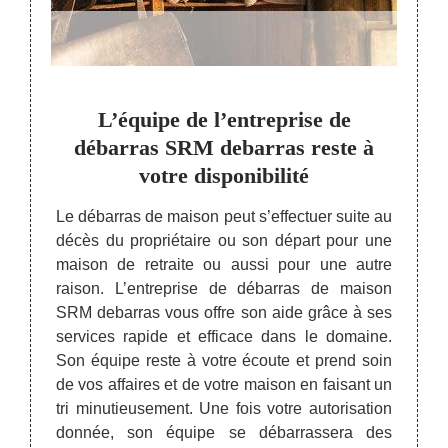
ise
L’équipe de l’entreprise de
Se
 le
débarras SRM debarras reste à
votre disponibilité
Vous 
pour d
lon la
Le débarras de maison peut s’effectuer suite au
de v
as dans
décès du propriétaire ou son départ pour une
debarr
bre de
maison de retraite ou aussi pour une autre
peu d
le prix
raison. L’entreprise de débarras de maison
débar
autres
SRM debarras vous offre son aide grâce à ses
métie
ement à
services rapide et efficace dans le domaine.
interv
sert à
Son équipe reste à votre écoute et prend soin
propr
our le
de vos affaires et de votre maison en faisant un
cherch
coût du
tri minutieusement. Une fois votre autorisation
dynami
ouvez à
donnée, son équipe se débarrassera des