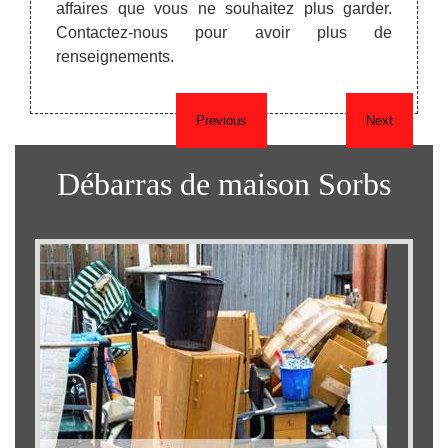
faut. 
tacter
affaires que vous ne souhaitez plus garder.
objets
votre
Contactez-nous pour avoir plus de
able et
renseignements.
on.
Previous
Next
Débarras de maison Sorbs