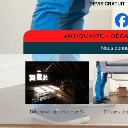
DEVIS GRATUIT
ANTIQUAIRE - DÉB
Nous donnon
ement 34
Débarras de grenier et cave 34
Débarras de 