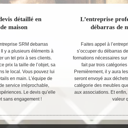
evis détaillé en
L’entreprise prof
 de maison
débarras de 
’entreprise SRM debarras
Faites appel à l’entre
Il y a plusieurs éléments à
s’occuper du débarras de 
un tel prix à ses clients.
formations nécessaires sur
prix la taille de l’objet, sa
fait par trois catégorie
ns le local. Vous pouvez lui
Premièrement, il y aura les
tails en main. L’équipe de
seront envoyé aux déchets 
 de service irréprochable,
catégorie des meubles que l
xpériences. Le devis qu’elle
aux associations. Et enfin,
 et sans engagement !
valeur 