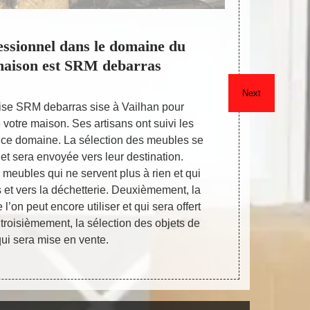
essionnel dans le domaine du
L’en
maison est SRM debarras
div
Next
prise SRM debarras sise à Vailhan pour
Pour vous a
votre maison. Ses artisans ont suivi les
SRM debarr
 ce domaine. La sélection des meubles se
commencer, 
s et sera envoyée vers leur destination.
envoyer 
 meubles qui ne servent plus à rien et qui
déchetterie 
et vers la déchetterie. Deuxièmement, la
objets 
’on peut encore utiliser et qui sera offert
associations 
 troisièmement, la sélection des objets de
Le frais du
qui sera mise en vente.