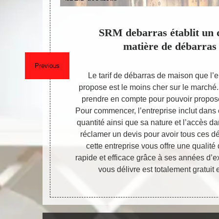
per du
SRM debarras établit un d
matière de débarras
Previous
SRM debarras
Le tarif de débarras de maison que l
de longues
propose est le moins cher sur le marché. 
fait le tri des
prendre en compte pour pouvoir proposer 
ter les objets
Pour commencer, l’entreprise inclut dans ce 
ie et ceux qui
quantité ainsi que sa nature et l’accès da
 pour ne pas
réclamer un devis pour avoir tous ces dé
s verres,
cette entreprise vous offre une qualité
s.
rapide et efficace grâce à ses années d’e
vous délivre est totalement gratuit