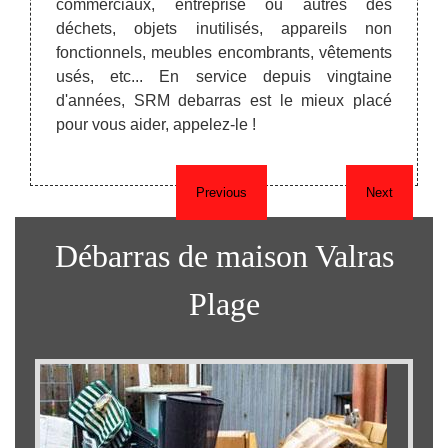
commerciaux, entreprise ou autres des
lle le
utili
déchets, objets inutilisés, appareils non
pert se
associ
fonctionnels, meubles encombrants, vêtements
s.
valeur
usés, etc... En service depuis vingtaine
ensuit
d'années, SRM debarras est le mieux placé
trouva
pour vous aider, appelez-le !
Previous
Next
Débarras de maison Valras
Plage