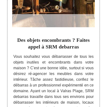
 de
Des objets encombrants ? Faites
L’e
us
appel à SRM debarras
p
Vous souhaitez vous débarrasser de tous les
objets inutiles et encombrants dans votre
, SRM
Pour 
maison ? C'est une bonne idée, surtout si vous
uvant à
contac
désirez ré-agencer les meubles dans votre
té dans
Valra
intérieur. Tâche assez fastidieuse, confiez le
er les
commen
débarras à un professionnel expérimenté en ce
e grâce
la m
domaine. Ayant un local à Valras Plage, SRM
nés aux
desti
debarras travaille dans tous ses environs pour
etterie
déchet
débarrasser les intérieurs de maison, locaux
livres
déchet