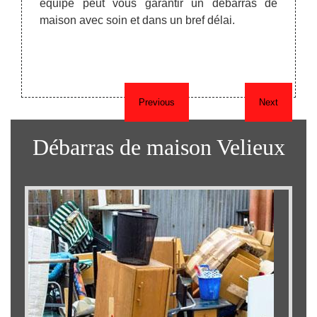
équipe peut vous garantir un débarras de
récup
maison avec soin et dans un bref délai.
presta
meuble
des fr
vous r
Previous
Next
Débarras de maison Velieux