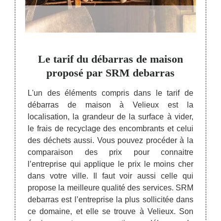
ne
Le tarif du débarras de maison
SR
ison
proposé par SRM debarras
pres
L'un des éléments compris dans le tarif de
débarras de maison à Velieux est la
er les
Lors 
localisation, la grandeur de la surface à vider,
maison
plus 
le frais de recyclage des encombrants et celui
 s’agir
valor
des déchets aussi. Vous pouvez procéder à la
e sous-
Velieu
comparaison des prix pour connaitre
 projet
vous 
l’entreprise qui applique le prix le moins cher
ntacter
Premi
dans votre ville. Il faut voir aussi celle qui
atière
signif
propose la meilleure qualité des services. SRM
ervient
sera é
debarras est l’entreprise la plus sollicitée dans
ntours.
contr
ce domaine, et elle se trouve à Velieux. Son
vention
gratu