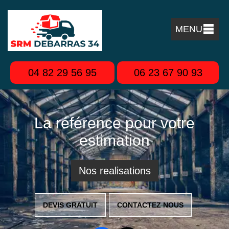
MENU
04 82 29 56 95
06 23 67 90 93
La référence pour votre
estimation
Nos realisations
DEVIS GRATUIT
CONTACTEZ NOUS