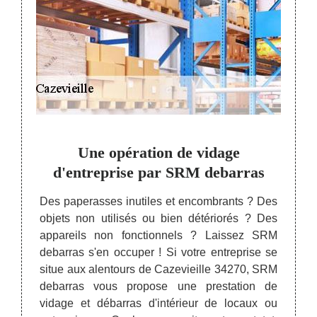
s
Une opération de vidage
Po
d'entreprise par SRM debarras
une 
ue des
Des paperasses inutiles et encombrants ? Des
s sont
objets non utilisés ou bien détériorés ? Des
Des e
barras
appareils non fonctionnels ? Laissez SRM
places
 s’agir
debarras s'en occuper ! Si votre entreprise se
en to
t vers
situe aux alentours de Cazevieille 34270, SRM
sommes
triste
debarras vous propose une prestation de
dans v
sation
vidage et débarras d'intérieur de locaux ou
gratui