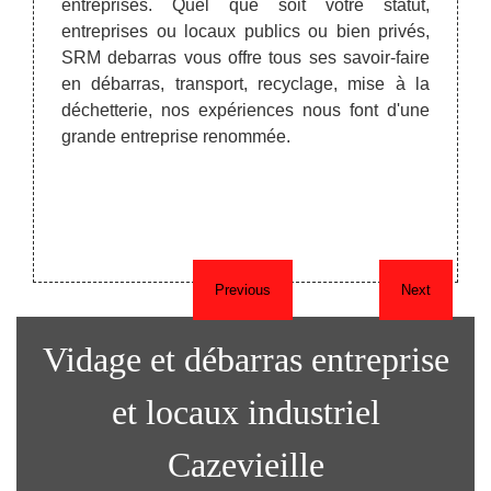
barras
entreprises. Quel que soit votre statut,
pas q
dans ce
entreprises ou locaux publics ou bien privés,
veill
tion et
SRM debarras vous offre tous ses savoir-faire
débar
uer un
en débarras, transport, recyclage, mise à la
fidèle
tion du
déchetterie, nos expériences nous font d'une
avez 
bjets à
grande entreprise renommée.
n'hési
Previous
Next
Vidage et débarras entreprise
et locaux industriel
Cazevieille