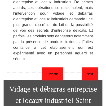
encom
ente du
d’entreprise et locaux industriels. De primes
Inter
raison,
abords, ces opérations se ressemblent, mais
profe
ce SRM
l’intervention pour vidage et débarras
trans
el en
d’entreprise et locaux industriels demande une
entrep
iers de
plus grande discrétion du fait de la possibilité
pour l
 vieux
de voir des secrets d’entreprise délicats. Et
ses co
gement
parfois, les produits sont dangereux notamment
alento
ngement
par la présence de produits toxiques. Faites
tataire
confiance à cet établissement qui est
nt des
expérimenté avec un personnel aguerri et
s, des
sérieux.
Previous
Next
Vidage et débarras entreprise
et locaux industriel Saint