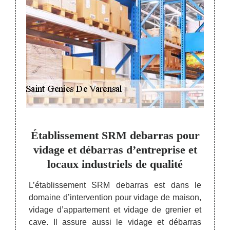
as
Établissement SRM debarras pour
Pro
vidage et débarras d’entreprise et
locaux industriels de qualité
Entre
indust
 qu’un
L’établissement SRM debarras est dans le
à Sai
uer un
domaine d’intervention pour vidage de maison,
chez v
ineux,
vidage d’appartement et vidage de grenier et
les d
r suite
cave. Il assure aussi le vidage et débarras