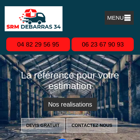
MENU
04 82 29 56 95
06 23 67 90 93
La référence pour votre
estimation
Nos realisations
DEVIS GRATUIT
CONTACTEZ NOUS