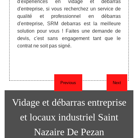
d'expériences en vidage et débarras
doivent
unité 
d'entreprise, si vous recherchez un service de
 un des
est in
qualité et professionnel en débarras
ors de
ainsi
d'entreprise, SRM debarras est la meilleure
umaine.
rapid
solution pour vous ! Faites une demande de
atériel
infor
devis, c'est sans engagement tant que le
 : des
déchar
contrat ne soit pas signé.
tarifs,
sociét
on site
SRM 
assur
décha
Previous
Next
Vidage et débarras entreprise
et locaux industriel Saint
Nazaire De Pezan