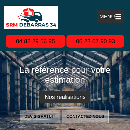
MENU
04 82 29 56 95
06 23 67 90 93
La référence pour votre
estimation
Nos realisations
DEVIS GRATUIT
CONTACTEZ NOUS