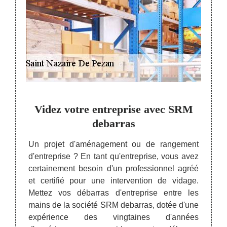
 avec
Videz votre entreprise avec SRM
Se 
idage
debarras
l’
Un projet d'aménagement ou de rangement
d'entreprise ? En tant qu'entreprise, vous avez
rsonnel
Les m
certainement besoin d'un professionnel agréé
nt des
rapide
et certifié pour une intervention de vidage.
dage et
de ce
Mettez vos débarras d'entreprise entre les
ls doit
encore
mains de la société SRM debarras, dotée d'une
crètes.
rempla
expérience des vingtaines d'années
ecrets
qui s