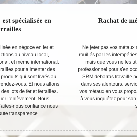
est spécialisée en
Rachat de m
rrailles
lisée en négoce en fer et
Ne jeter pas vos métaux n
actions au niveau local,
rouillés par les intempérie
nal, et même international.
mais que vous ne les util
railles pour alimenter des
professionnel pour s'en oc
produits qui sont livrés au
SRM debarras travaille p
rendez-vous. Et nous allons
dans ses alentours, service
es lots de fer et ferrailles.
vos métaux en vous propos
tuer l’enlèvement. Nous
à vous inquiétez pour son s
aites-nous confiance nous
s
toute transparence