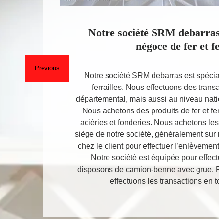
lle par
Notre société SRM debarras 
négoce de fer et fe
Previous
us déplaçons
Notre société SRM debarras est spécia
rtie au niveau
ferrailles. Nous effectuons des trans
déchets au
départemental, mais aussi au niveau natio
ries… Les
Nous achetons des produits de fer et fer
pérations
aciéries et fonderies. Nous achetons les 
 assurons
siège de notre société, généralement sur 
 se réfère au
chez le client pour effectuer l’enlèvement d
r place avec
Notre société est équipée pour effec
produits.
disposons de camion-benne avec grue. F
effectuons les transactions en 