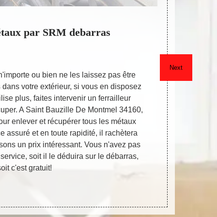
étaux par SRM debarras
Tarif
notre
Next
'importe ou bien ne les laissez pas être
Vente
s dans votre extérieur, si vous en disposez
transparen
ise plus, faites intervenir un ferrailleur
dans la bo
cuper. A Saint Bauzille De Montmel 34160,
négoce en fe
our enlever et récupérer tous les métaux
en disant : 
 assuré et en toute rapidité, il rachètera
dans la fact
ons un prix intéressant. Vous n'avez pas
Pour donner s
ervice, soit il le déduira sur le débarras,
toujours a
oit c'est gratuit!
immé