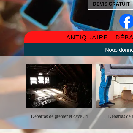
DEVIS GRATUIT
ANTIQUAIRE - DÉB
Nous donnon
ement 34
Débarras de grenier et cave 34
Débarras de 