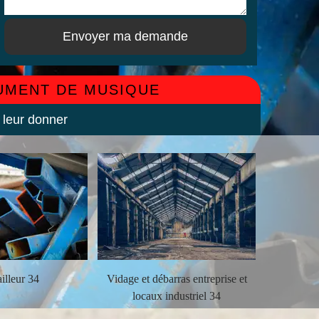
RUMENT DE MUSIQUE
 leur donner
illeur 34
Vidage et débarras entreprise et
Débarra
locaux industriel 34