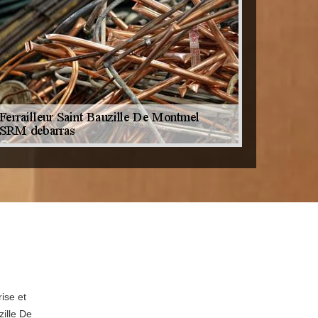
ise et
zille De