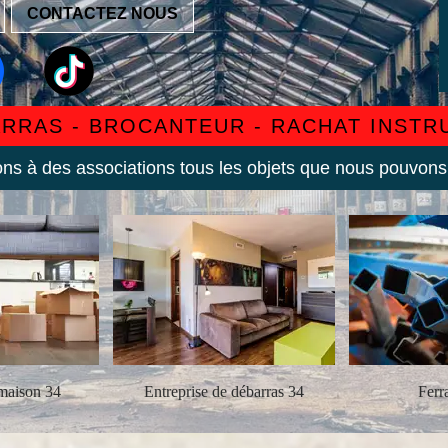
CONTACTEZ NOUS
ARRAS - BROCANTEUR - RACHAT INST
s à des associations tous les objets que nous pouvons
maison 34
Entreprise de débarras 34
Ferra