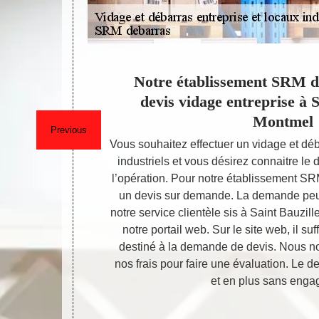
e et
Notre établissement SRM de
ciété
devis vidage entreprise à 
Montmel
Previous
 vidage et
Vous souhaitez effectuer un vidage et déb
saire d’avoir
industriels et vous désirez connaitre le 
rs devis et de
l’opération. Pour notre établissement S
, mais avec la
un devis sur demande. La demande peu
evis gratuit.
notre service clientèle sis à Saint Bauzi
tre déposée
notre portail web. Sur le site web, il suf
 De Montmel
destiné à la demande de devis. Nous n
e la société.
nos frais pour faire une évaluation. Le d
ntion.
et en plus sans enga