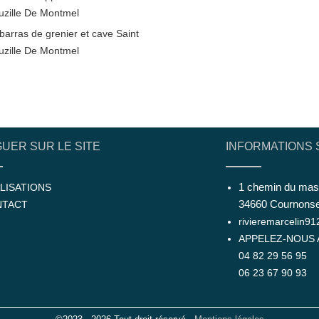
uzille De Montmel
barras de grenier et cave Saint
uzille De Montmel
GUER SUR LE SITE
INFORMATIONS 
1 chemin du mas
LISATIONS
34660 Cournons
NTACT
rivieremarcelin9
APPELEZ-NOUS A
04 82 29 56 95
06 23 67 90 93