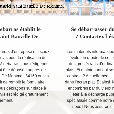
barras établit le
Se débarrasser du
Saint Bauzille De
? Contactez l’
arras d’entreprise et locaux
Les matériels informatiqu
devis pour la réalisation de
l’évolution rapide de cet
RM debarras nous rédigeons
des gros écrans d’ordina
t être déposée auprès de
plats. Et maintenant qui se
lle De Montmel, 34160 ou via
centrale ? Actuellement, l
fit de remplir le formulaire
dans l’écran plat. Et ainsi,
ous déplaçons sur place à
encombrés par du vieux ma
evis est rédigé gratuitement
jeter à la décharge publi
gement.
spécialisée comme notre 
nous ! Nous assurons l