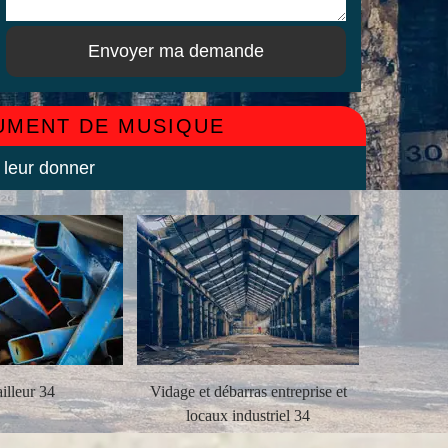
RUMENT DE MUSIQUE
 leur donner
illeur 34
Vidage et débarras entreprise et
Débarra
locaux industriel 34