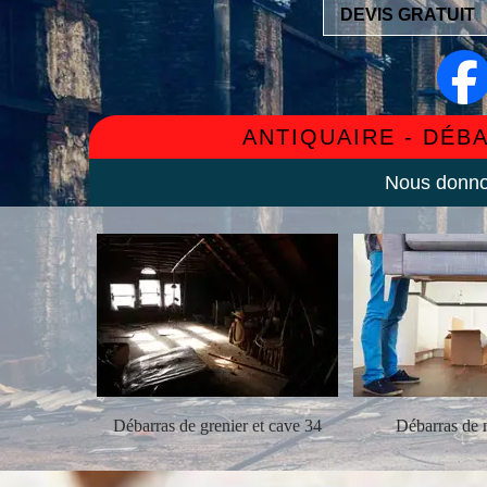
DEVIS GRATUIT
ANTIQUAIRE - DÉB
Nous donnon
ement 34
Débarras de grenier et cave 34
Débarras de 