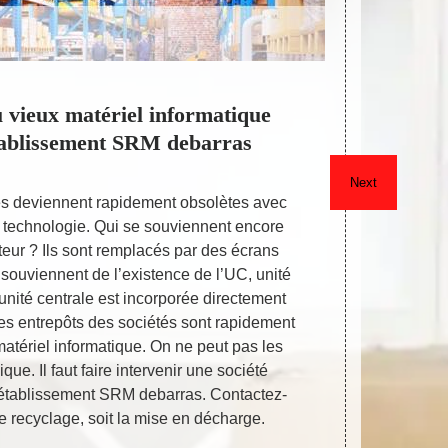
 vieux matériel informatique
Vida
établissement SRM debarras
ind
Next
es deviennent rapidement obsolètes avec
L’entrepris
te technologie. Qui se souviennent encore
de qualité p
teur ? Ils sont remplacés par des écrans
Elle effe
 souviennent de l’existence de l’UC, unité
vidage de g
’unité centrale est incorporée directement
dispose de 
 les entrepôts des sociétés sont rapidement
striés pour
tériel informatique. On ne peut pas les
de travaill
que. Il faut faire intervenir une société
pour travail
établissement SRM debarras. Contactez-
de lumière. C
e recyclage, soit la mise en décharge.