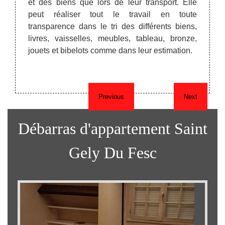
 de la
et des biens que lors de leur transport. Elle
chez v
tériels
peut réaliser tout le travail en toute
objets
ras de
transparence dans le tri des différents biens,
prése
ntacter
livres, vaisselles, meubles, tableau, bronze,
Après,
jouets et bibelots comme dans leur estimation.
bien dé
Previous
Next
Débarras d'appartement Saint
Gely Du Fesc