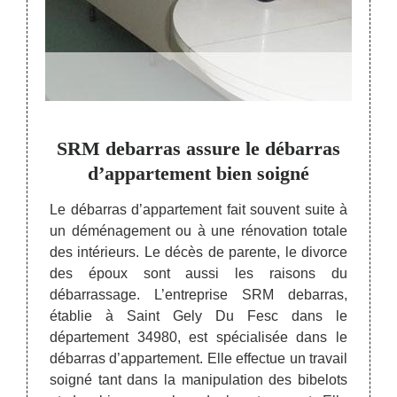
qui
SRM debarras assure le débarras
Le d
nts
d’appartement bien soigné
ans les
Le débarras d’appartement fait souvent suite à
SRM d
barras
un déménagement ou à une rénovation totale
une op
tement.
des intérieurs. Le décès de parente, le divorce
appli
ans ce
des époux sont aussi les raisons du
profe
bjet à
débarrassage. L’entreprise SRM debarras,
d’app
 à vos
établie à Saint Gely Du Fesc dans le
débarr
 est de
département 34980, est spécialisée dans le
la va
ltat de
débarras d’appartement. Elle effectue un travail
couvr
ration
soigné tant dans la manipulation des bibelots
d’esti