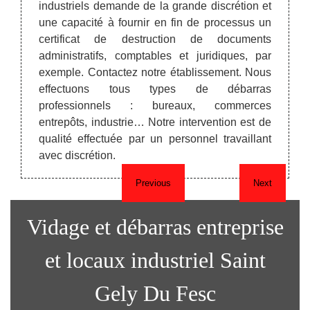
locau
à Saint
industriels demande de la grande discrétion et
statut
il web.
une capacité à fournir en fin de processus un
privé
mulaire
certificat de destruction de documents
savoir
s nous
administratifs, comptables et juridiques, par
mise 
ire une
exemple. Contactez notre établissement. Nous
font d
ment et
effectuons tous types de débarras
professionnels : bureaux, commerces
entrepôts, industrie… Notre intervention est de
qualité effectuée par un personnel travaillant
avec discrétion.
Previous
Next
Vidage et débarras entreprise
et locaux industriel Saint
Gely Du Fesc