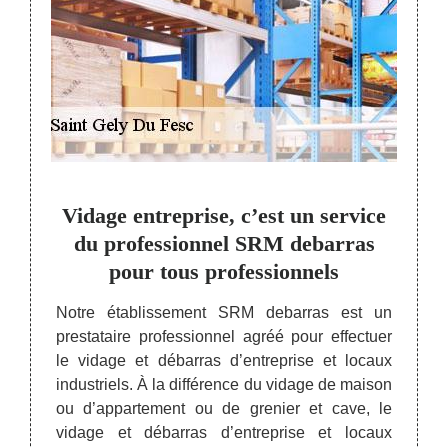
arras
Vidage entreprise, c’est un service
ise à
du professionnel SRM debarras
d'
pour tous professionnels
Des pa
objets
ébarras
Notre établissement SRM debarras est un
appar
t vous
prestataire professionnel agréé pour effectuer
debarr
tion de
le vidage et débarras d’entreprise et locaux
situe
nt SRM
industriels. À la différence du vidage de maison
3498
s sur
ou d’appartement ou de grenier et cave, le
presta
éposée
vidage et débarras d’entreprise et locaux