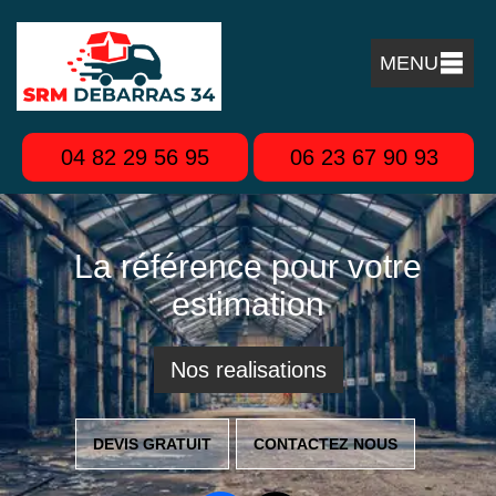
MENU
04 82 29 56 95
06 23 67 90 93
La référence pour votre
estimation
Nos realisations
DEVIS GRATUIT
CONTACTEZ NOUS